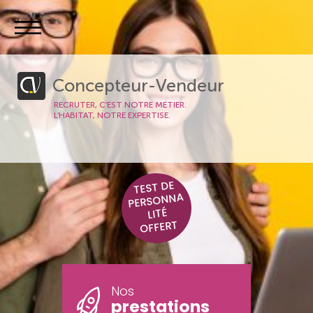
Concepteur-Vendeur
RECRUTER, C’EST NOTRE MÉTIER.
L’HABITAT, NOTRE EXPERTISE.
TEST DE
PERSONNA
LITÉ
OFFERT
Nos
prestations