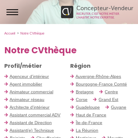
Concepteur-Vendeur
RECRUTER, C’EST NOTRE MÉTIER.
L’HABITAT, NOTRE EXPERTISE.
Accueil
Notre CVthèque
Notre CVthèque
Profil/métier
Région
Agenceur d'intérieur
Auvergne-Rhône-Alpes
Agent immobilier
Bourgogne-France Comté
Animateur commercial
Bretagne
Centre
Animateur réseau
Corse
Grand Est
Architecte d'intérieur
Guadeloupe
Guyane
Assistant commercial ADV
Haut de France
Assistant de Direction
Île-de-France
Assistant(e) Technique
La Réunion
Bainiste
Chauffagiste
Martinique
Mayotte