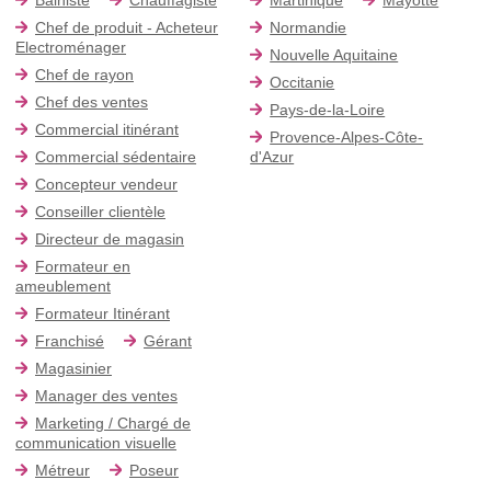
Chef de produit - Acheteur
Normandie
Electroménager
Nouvelle Aquitaine
Chef de rayon
Occitanie
Chef des ventes
Pays-de-la-Loire
Commercial itinérant
Provence-Alpes-Côte-
Commercial sédentaire
d'Azur
Concepteur vendeur
Conseiller clientèle
Directeur de magasin
Formateur en
ameublement
Formateur Itinérant
Franchisé
Gérant
Magasinier
Manager des ventes
Marketing / Chargé de
communication visuelle
Métreur
Poseur