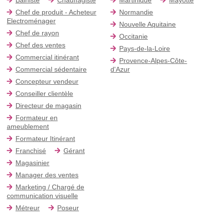
Chef de produit - Acheteur
Normandie
Electroménager
Nouvelle Aquitaine
Chef de rayon
Occitanie
Chef des ventes
Pays-de-la-Loire
Commercial itinérant
Provence-Alpes-Côte-
Commercial sédentaire
d'Azur
Concepteur vendeur
Conseiller clientèle
Directeur de magasin
Formateur en
ameublement
Formateur Itinérant
Franchisé
Gérant
Magasinier
Manager des ventes
Marketing / Chargé de
communication visuelle
Métreur
Poseur