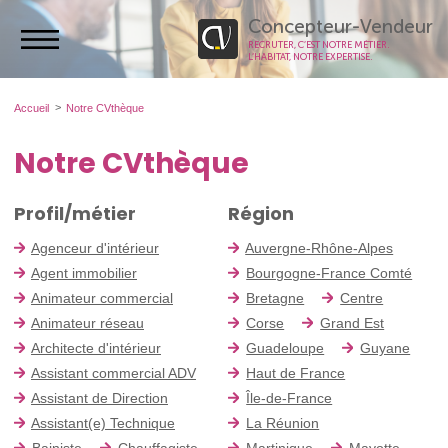
Concepteur-Vendeur
RECRUTER, C’EST NOTRE MÉTIER.
L’HABITAT, NOTRE EXPERTISE.
Accueil
Notre CVthèque
Notre CVthèque
Profil/métier
Région
Agenceur d'intérieur
Auvergne-Rhône-Alpes
Agent immobilier
Bourgogne-France Comté
Animateur commercial
Bretagne
Centre
Animateur réseau
Corse
Grand Est
Architecte d'intérieur
Guadeloupe
Guyane
Assistant commercial ADV
Haut de France
Assistant de Direction
Île-de-France
Assistant(e) Technique
La Réunion
Bainiste
Chauffagiste
Martinique
Mayotte