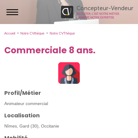
Concepteur-Vendeur
RECRUTER, C’EST NOTRE MÉTIER.
L’HABITAT, NOTRE EXPERTISE.
Accueil
Notre CVthèque
Notre CVThèque
Commerciale 8 ans.
Profil/Métier
Animateur commercial
Localisation
Nîmes, Gard (30), Occitanie
Mobilité