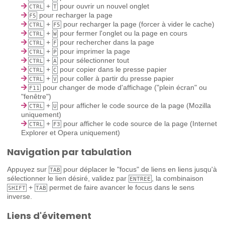
+
pour ouvrir un nouvel onglet
CTRL
T
pour recharger la page
F5
+
pour recharger la page (forcer à vider le cache)
CTRL
F5
+
pour fermer l'onglet ou la page en cours
CTRL
W
+
pour rechercher dans la page
CTRL
F
+
pour imprimer la page
CTRL
P
+
pour sélectionner tout
CTRL
A
+
pour copier dans le presse papier
CTRL
C
+
pour coller à partir du presse papier
CTRL
V
pour changer de mode d'affichage ("plein écran" ou
F11
"fenêtre")
+
pour afficher le code source de la page (Mozilla
CTRL
U
uniquement)
+
pour afficher le code source de la page (Internet
CTRL
F3
Explorer et Opera uniquement)
Navigation par tabulation
Appuyez sur
pour déplacer le "focus" de liens en liens jusqu'à
TAB
sélectionner le lien désiré, validez par
, la combinaison
ENTREE
+
permet de faire avancer le focus dans le sens
SHIFT
TAB
inverse.
Liens d'évitement