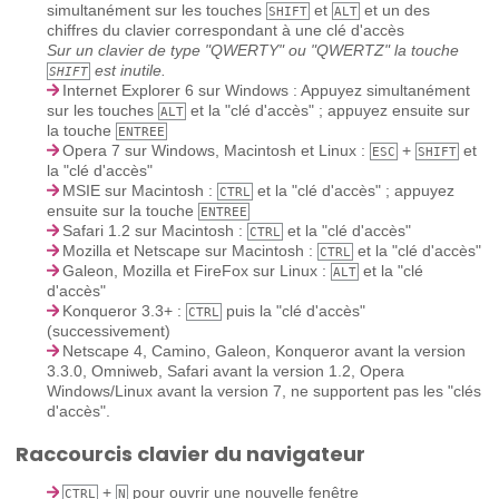
simultanément sur les touches
et
et un des
SHIFT
ALT
chiffres du clavier correspondant à une clé d'accès
Sur un clavier de type "QWERTY" ou "QWERTZ" la touche
est inutile.
SHIFT
Internet Explorer 6 sur Windows : Appuyez simultanément
sur les touches
et la "clé d'accès" ; appuyez ensuite sur
ALT
la touche
ENTREE
Opera 7 sur Windows, Macintosh et Linux :
+
et
ESC
SHIFT
la "clé d'accès"
MSIE sur Macintosh :
et la "clé d'accès" ; appuyez
CTRL
ensuite sur la touche
ENTREE
Safari 1.2 sur Macintosh :
et la "clé d'accès"
CTRL
Mozilla et Netscape sur Macintosh :
et la "clé d'accès"
CTRL
Galeon, Mozilla et FireFox sur Linux :
et la "clé
ALT
d'accès"
Konqueror 3.3+ :
puis la "clé d'accès"
CTRL
(successivement)
Netscape 4, Camino, Galeon, Konqueror avant la version
3.3.0, Omniweb, Safari avant la version 1.2, Opera
Windows/Linux avant la version 7, ne supportent pas les "clés
d'accès".
Raccourcis clavier du navigateur
+
pour ouvrir une nouvelle fenêtre
CTRL
N