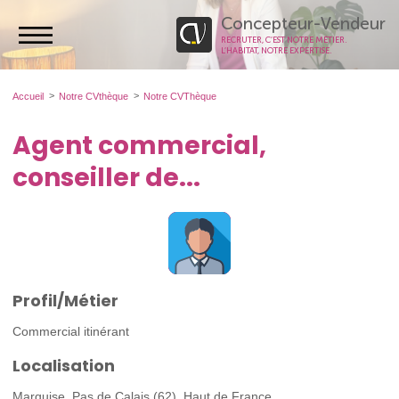
Concepteur-Vendeur
RECRUTER, C’EST NOTRE MÉTIER.
L’HABITAT, NOTRE EXPERTISE.
Accueil
Notre CVthèque
Notre CVThèque
Agent commercial,
conseiller de...
Profil/Métier
Commercial itinérant
Localisation
Marquise, Pas de Calais (62), Haut de France