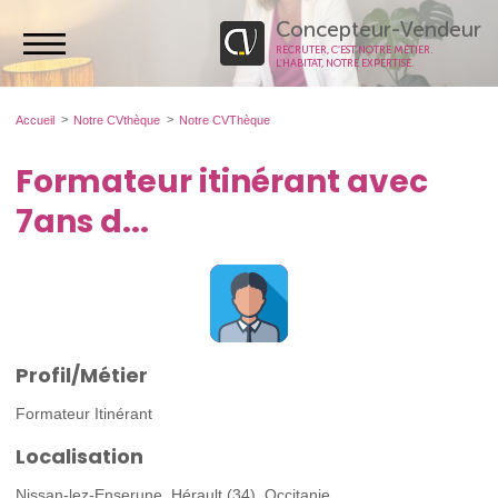
Concepteur-Vendeur
RECRUTER, C’EST NOTRE MÉTIER.
L’HABITAT, NOTRE EXPERTISE.
Accueil
Notre CVthèque
Notre CVThèque
Formateur itinérant avec
7ans d...
Profil/Métier
Formateur Itinérant
Localisation
Nissan-lez-Enserune, Hérault (34), Occitanie