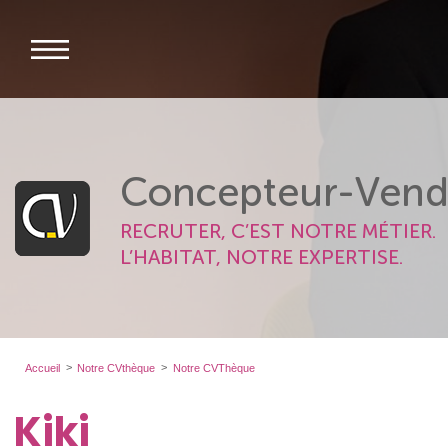
Concepteur-Vend
RECRUTER, C’EST NOTRE MÉTIER.
L’HABITAT, NOTRE EXPERTISE.
Accueil
Notre CVthèque
Notre CVThèque
Kiki