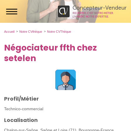
Concepteur-Vendeur
RECRUTER, C’EST NOTRE MÉTIER.
L’HABITAT, NOTRE EXPERTISE.
Accueil
Notre CVthèque
Notre CVThèque
Négociateur ffth chez
setelen
Profil/Métier
Technico-commercial
Localisation
Chalon-sur-Saône, Saône et Loire (71), Bourgogne-France