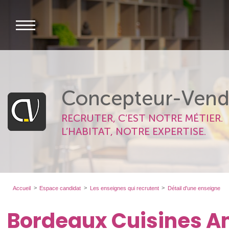
Concepteur-Vend
RECRUTER, C’EST NOTRE MÉTIER.
L’HABITAT, NOTRE EXPERTISE.
Accueil
Espace candidat
Les enseignes qui recrutent
Détail d'une enseigne
Bordeaux Cuisines 