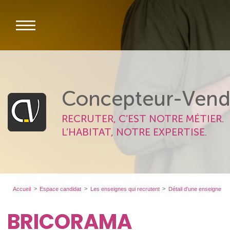
Concepteur-Vend
RECRUTER, C’EST NOTRE MÉTIER.
L’HABITAT, NOTRE EXPERTISE.
Accueil
Espace candidat
Les enseignes qui recrutent
Détail d'une enseigne
BRICORAMA