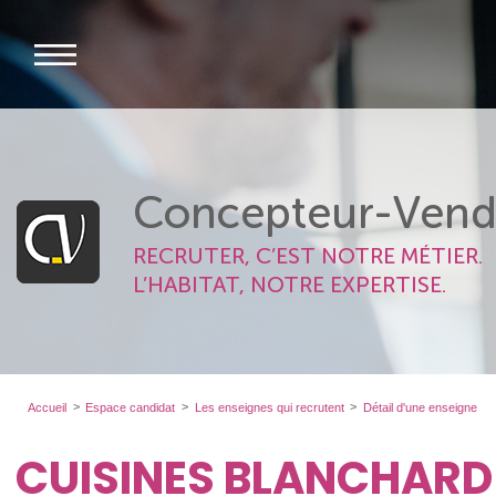
Concepteur-Vend
RECRUTER, C’EST NOTRE MÉTIER.
L’HABITAT, NOTRE EXPERTISE.
Accueil
Espace candidat
Les enseignes qui recrutent
Détail d'une enseigne
CUISINES BLANCHARD