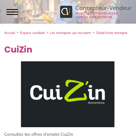
Concepteur-Vendeur
RECRUTER, C’EST NOTRE MÉTIER.
L’HABITAT, NOTRE EXPERTISE.
Accueil
Espace candidat
Les enseignes qui recrutent
Détail d'une enseigne
CuiZin
Consultez les offres d'emploi CuiZin