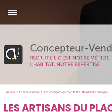
Concepteur-Vend
RECRUTER, C’EST NOTRE MÉTIER.
L’HABITAT, NOTRE EXPERTISE.
Accueil
Espace candidat
Les enseignes qui recrutent
Détail d'une enseigne
LES ARTISANS DU PL