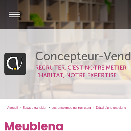
Concepteur-Vend
RECRUTER, C’EST NOTRE MÉTIER.
L’HABITAT, NOTRE EXPERTISE.
Accueil
Espace candidat
Les enseignes qui recrutent
Détail d'une enseigne
Meublena