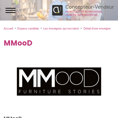
Concepteur-Vendeur
RECRUTER, C’EST NOTRE MÉTIER.
L’HABITAT, NOTRE EXPERTISE.
Accueil
Espace candidat
Les enseignes qui recrutent
Détail d'une enseigne
MMooD