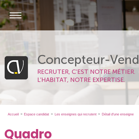
Concepteur-Vend
RECRUTER, C’EST NOTRE MÉTIER.
L’HABITAT, NOTRE EXPERTISE.
Accueil
Espace candidat
Les enseignes qui recrutent
Détail d'une enseigne
Quadro