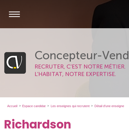
Concepteur-Vend
RECRUTER, C’EST NOTRE MÉTIER.
L’HABITAT, NOTRE EXPERTISE.
Accueil
Espace candidat
Les enseignes qui recrutent
Détail d'une enseigne
Richardson