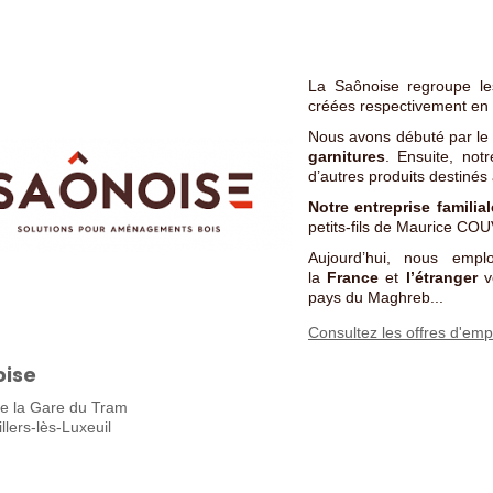
La Saônoise regroupe le
créées respectivement en
Nous avons débuté par l
garnitures
. Ensuite, not
d’autres produits destinés
Notre entreprise familia
petits-fils de Maurice COU
Aujourd’hui, nous emp
la
France
et
l’étranger
ve
pays du Maghreb...
Consultez les offres d'emp
oise
de la Gare du Tram
llers-lès-Luxeuil