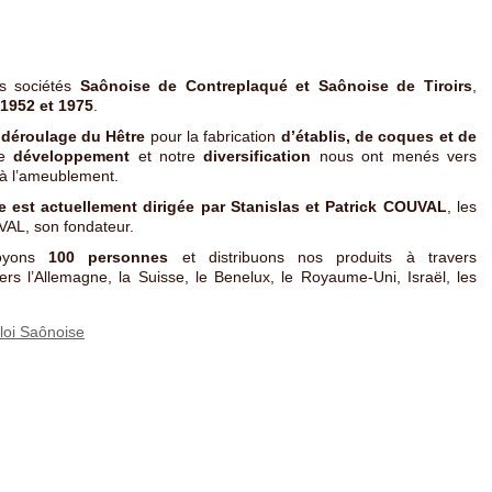
s sociétés
Saônoise de Contreplaqué et Saônoise de Tiroirs
,
1952 et 1975
.
e
déroulage du Hêtre
pour la fabrication
d’établis, de coques et de
re
développement
et notre
diversification
nous ont menés vers
 à l’ameublement.
le est actuellement dirigée par Stanislas et Patrick COUVAL
, les
VAL, son fondateur.
loyons
100 personnes
et distribuons nos produits à travers
rs l’Allemagne, la Suisse, le Benelux, le Royaume-Uni, Israël, les
loi Saônoise