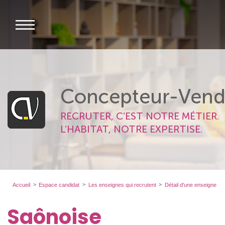
Concepteur-Vend
RECRUTER, C’EST NOTRE MÉTIER.
L’HABITAT, NOTRE EXPERTISE.
Accueil
Espace candidat
Les enseignes qui recrutent
Détail d'une enseigne
Saônoise