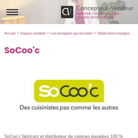
Concepteur-Vendeur
RECRUTER, C’EST NOTRE MÉTIER.
L’HABITAT, NOTRE EXPERTISE.
Accueil
Espace candidat
Les enseignes qui recrutent
Détail d'une enseigne
SoCoo'c
SoCoo’c fabricant et distributeur de cuisines équipées 100 %