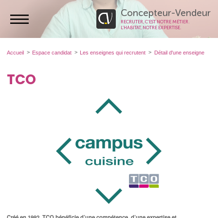
Concepteur-Vendeur
RECRUTER, C’EST NOTRE MÉTIER.
L’HABITAT, NOTRE EXPERTISE.
Accueil
Espace candidat
Les enseignes qui recrutent
Détail d'une enseigne
TCO
Créé en 1992, TCO bénéficie d’une compétence, d’une expertise et