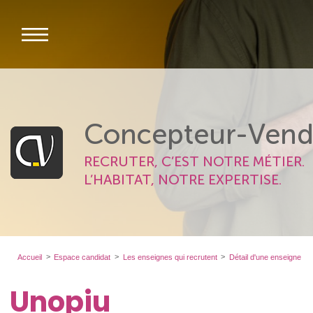
Concepteur-Vend
RECRUTER, C’EST NOTRE MÉTIER.
L’HABITAT, NOTRE EXPERTISE.
Accueil
Espace candidat
Les enseignes qui recrutent
Détail d'une enseigne
Unopiu