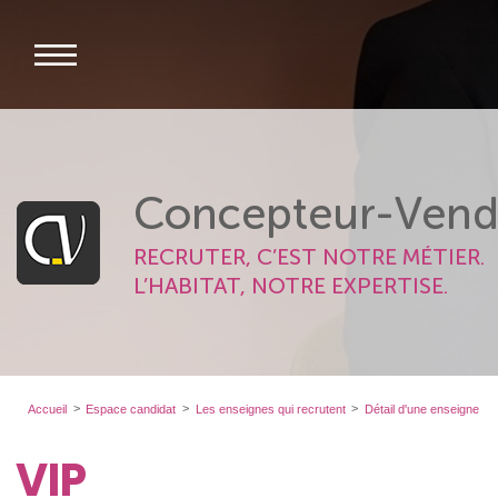
Concepteur-Vend
RECRUTER, C’EST NOTRE MÉTIER.
L’HABITAT, NOTRE EXPERTISE.
Accueil
Espace candidat
Les enseignes qui recrutent
Détail d'une enseigne
VIP