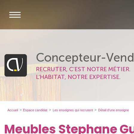
Concepteur-Vend
RECRUTER, C’EST NOTRE MÉTIER.
L’HABITAT, NOTRE EXPERTISE.
Accueil
Espace candidat
Les enseignes qui recrutent
Détail d'une enseigne
Meubles Stephane Gu