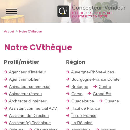
Concepteur-Vendeur
RECRUTER, C’EST NOTRE MÉTIER.
L’HABITAT, NOTRE EXPERTISE.
Accueil
Notre CVthèque
Notre CVthèque
Profil/métier
Région
Agenceur d'intérieur
Auvergne-Rhône-Alpes
Agent immobilier
Bourgogne-France Comté
Animateur commercial
Bretagne
Centre
Animateur réseau
Corse
Grand Est
Architecte d'intérieur
Guadeloupe
Guyane
Assistant commercial ADV
Haut de France
Assistant de Direction
Île-de-France
Assistant(e) Technique
La Réunion
Bainiste
Chauffagiste
Martinique
Mayotte