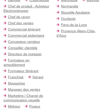
Chef de produit - Acheteur
Normandie
Electroménager
Nouvelle Aquitaine
Chef de rayon
Occitanie
Chef des ventes
Pays-de-la-Loire
Commercial itinérant
Provence-Alpes-Côte-
Commercial sédentaire
d'Azur
Concepteur vendeur
Conseiller clientèle
Directeur de magasin
Formateur en
ameublement
Formateur Itinérant
Franchisé
Gérant
Magasinier
Manager des ventes
Marketing / Chargé de
communication visuelle
Métreur
Poseur