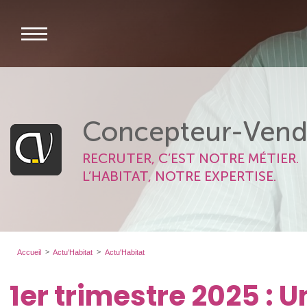
Concepteur-Vend
RECRUTER, C’EST NOTRE MÉTIER.
L’HABITAT, NOTRE EXPERTISE.
Accueil
Actu'Habitat
Actu'Habitat
1er trimestre 2025 :