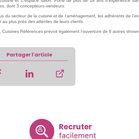
 cuisine et 1 espace salon. Forte de plus de 16 ans d’expérience dan
es, dont 3 concepteurs-vendeurs.
us du secteur de la cuisine et de l’aménagement, les adhérents de l’
 au plus près des attentes de leurs clients.
 Cuisines Références prévoit également l’ouverture de 8 autres showroo
Partager l'article
Recruter
facilement