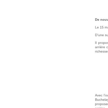
De nouv
Le 15 ma
D’une s
Il propo
arrière 
richesse
Avec l’o
Buchela
proposer