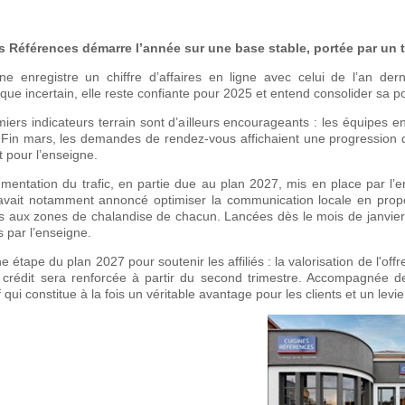
s Références démarre l’année sur une base stable, portée par un 
ne enregistre un chiffre d’affaires en ligne avec celui de l’an de
ue incertain, elle reste confiante pour 2025 et entend consolider sa po
iers indicateurs terrain sont d’ailleurs encourageants : les équipes 
 Fin mars, les demandes de rendez-vous affichaient une progression 
t pour l’enseigne.
entation du trafic, en partie due au plan 2027, mis en place par l’e
avait notamment annoncé optimiser la communication locale en prop
 aux zones de chalandise de chacun. Lancées dès le mois de janvier, c
 par l’enseigne.
e étape du plan 2027 pour soutenir les affiliés : la valorisation de l'
e crédit sera renforcée à partir du second trimestre. Accompagnée d
f qui constitue à la fois un véritable avantage pour les clients et un lev