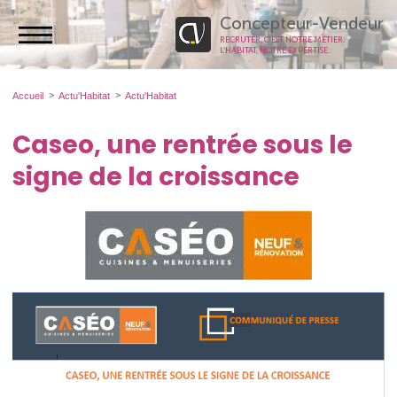
Concepteur-Vendeur
RECRUTER, C’EST NOTRE MÉTIER.
L’HABITAT, NOTRE EXPERTISE.
Accueil
Actu'Habitat
Actu'Habitat
Caseo, une rentrée sous le
signe de la croissance