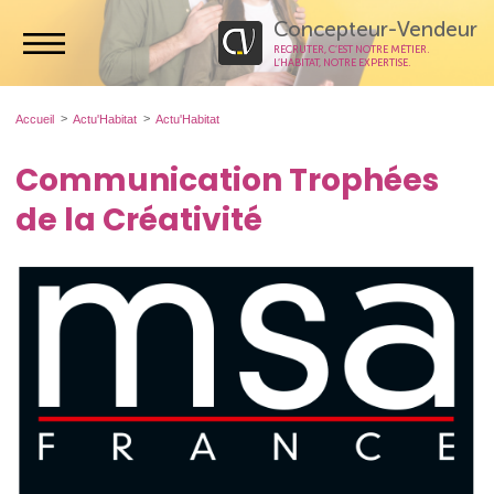
Concepteur-Vendeur
RECRUTER, C’EST NOTRE MÉTIER.
L’HABITAT, NOTRE EXPERTISE.
Accueil
Actu'Habitat
Actu'Habitat
Communication Trophées
de la Créativité