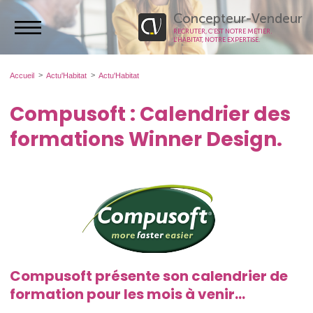
Concepteur-Vendeur
RECRUTER, C’EST NOTRE MÉTIER.
L’HABITAT, NOTRE EXPERTISE.
Accueil
Actu'Habitat
Actu'Habitat
Compusoft : Calendrier des
formations Winner Design.
Compusoft présente son calendrier de
formation pour les mois à venir...