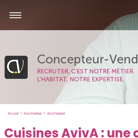
Concepteur-Vend
RECRUTER, C’EST NOTRE MÉTIER.
L’HABITAT, NOTRE EXPERTISE.
Accueil
Actu'Habitat
Actu'Habitat
Cuisines AvivA : une