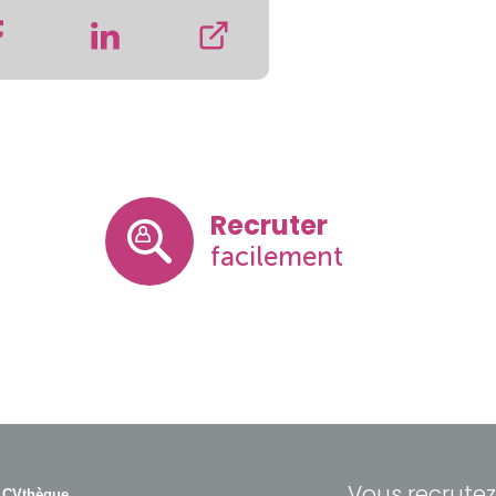
Recruter
facilement
Vous recrutez
 CVthèque