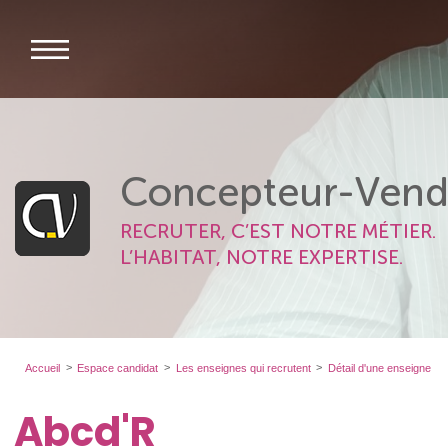
Concepteur-Vend
RECRUTER, C’EST NOTRE MÉTIER.
L’HABITAT, NOTRE EXPERTISE.
Accueil
Espace candidat
Les enseignes qui recrutent
Détail d'une enseigne
Abcd'R