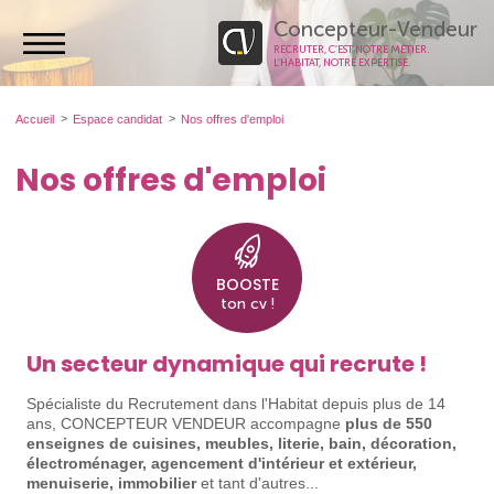
Concepteur-Vendeur
RECRUTER, C’EST NOTRE MÉTIER.
L’HABITAT, NOTRE EXPERTISE.
Accueil
Espace candidat
Nos offres d'emploi
Nos offres d'emploi
BOOSTE
ton cv !
Un secteur dynamique qui recrute !
Spécialiste du Recrutement dans l'Habitat depuis plus de 14
ans, CONCEPTEUR VENDEUR accompagne
plus de 550
enseignes de cuisines, meubles, literie, bain, décoration,
électroménager, agencement d'intérieur et extérieur,
menuiserie, immobilier
et tant d'autres...