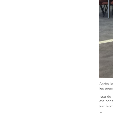
Après l’
les prem
Issu du 
été cons
par la p