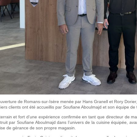
ouverture de Romans-sur-Isère menée par Hans Granell et Rory Dorier, 
iers clients ont été accueillis par Soufiane Aboulmajd et son équipe 
terrain et fort d’une expérience confirmée en tant que directeur de 
truit par Soufiane Aboulmajd dans l’univers de la cuisine équipée, ava
rise de gérance de son propre magasin.