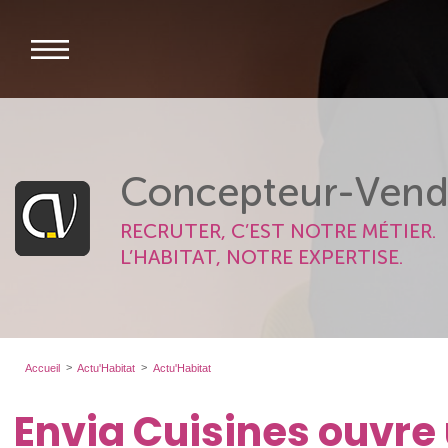
Concepteur-Vend
RECRUTER, C’EST NOTRE MÉTIER.
L’HABITAT, NOTRE EXPERTISE.
Accueil
Actu'Habitat
Actu'Habitat
Envia Cuisines ouvr