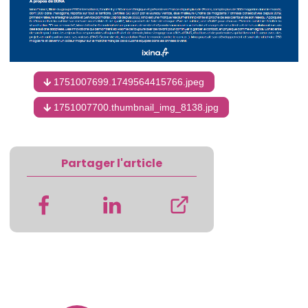
1751007699.1749564415766.jpeg
1751007700.thumbnail_img_8138.jpg
Partager l'article