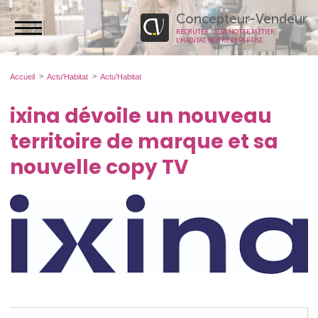
Concepteur-Vendeur
RECRUTER, C’EST NOTRE MÉTIER.
L’HABITAT, NOTRE EXPERTISE.
Accueil
Actu'Habitat
Actu'Habitat
ixina dévoile un nouveau
territoire de marque et sa
nouvelle copy TV