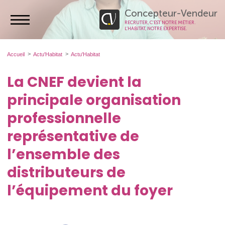
Concepteur-Vendeur
RECRUTER, C’EST NOTRE MÉTIER.
L’HABITAT, NOTRE EXPERTISE.
Accueil
Actu'Habitat
Actu'Habitat
La CNEF devient la
principale organisation
professionnelle
représentative de
l’ensemble des
distributeurs de
l’équipement du foyer