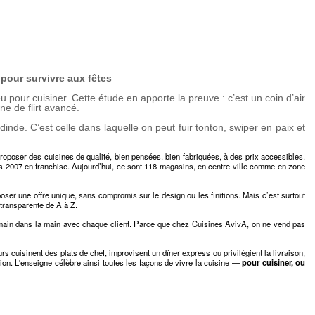
pour survivre aux fêtes
u pour cuisiner. Cette étude en apporte la preuve : c’est un coin d’air
e de flirt avancé.
inde. C’est celle dans laquelle on peut fuir tonton, swiper en paix et
oposer des cuisines de qualité, bien pensées, bien fabriquées, à des prix accessibles.
ès 2007 en franchise. Aujourd’hui, ce sont 118 magasins, en centre-ville comme en zone
oser une offre unique, sans compromis sur le design ou les finitions. Mais c’est surtout
 transparente de A à Z.
 main dans la main avec chaque client. Parce que chez Cuisines AvivA, on ne vend pas
s cuisinent des plats de chef, improvisent un dîner express ou privilégient la livraison,
on. L'enseigne célèbre ainsi toutes les façons de vivre la cuisine —
pour cuisiner, ou