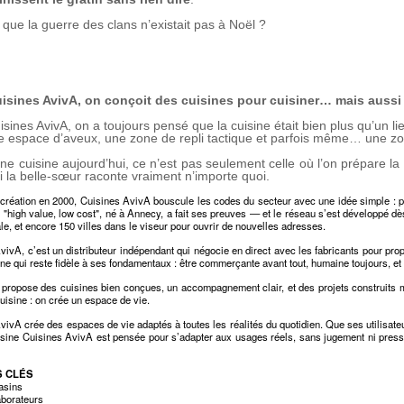
t que la guerre des clans n’existait pas à Noël ?
isines AvivA, on conçoit des cuisines pour cuisiner… mais aussi 
sines AvivA, on a toujours pensé que la cuisine était bien plus qu’un lie
ne espace d’aveux, une zone de repli tactique et parfois même… une zon
e cuisine aujourd’hui, ce n’est pas seulement celle où l’on prépare la d
 si la belle-sœur raconte vraiment n’importe quoi.
création en 2000, Cuisines AvivA bouscule les codes du secteur avec une idée simple : pr
 "high value, low cost", né à Annecy, a fait ses preuves — et le réseau s’est développé d
e, et encore 150 villes dans le viseur pour ouvrir de nouvelles adresses.
vivA, c’est un distributeur indépendant qui négocie en direct avec les fabricants pour prop
ne qui reste fidèle à ses fondamentaux : être commerçante avant tout, humaine toujours, et
 propose des cuisines bien conçues, un accompagnement clair, et des projets construits
uisine : on crée un espace de vie.
ivA crée des espaces de vie adaptés à toutes les réalités du quotidien. Que ses utilisateur
sine Cuisines AvivA est pensée pour s’adapter aux usages réels, sans jugement ni pressi
S CLÉS
asins
aborateurs