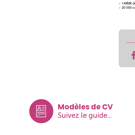
>
149M€ d
>
20 000 c
Modèles de CV
Suivez le guide...