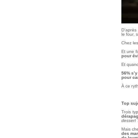
D’après 
le four,
Chez les
Et une f
pour évi
Et quand
56% s’y
pour ca
À ce ryt
Top suje
Trois ty
dérapag
dessert 
Mais che
des ma
de leur