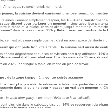
i. L’interrogatoire sentimental, non merci.
s jeunes, la cuisine devient carrément une love room… connectée
urs aînés viennent simplement respirer, les
18-34 ans transforment ca
ssage discret pour partager un moment intime avec leur partena
ntre la dinde et la bûche, certains allant jusqu’à montrer leurs match
 sapin
”
dans le coin cuisine,
39% y flirtent avec un membre de la b
de, ce n’est plus une simple cuisine : c’est un open space de liberté indi
ceux qui ont parlé trop vite à table… la cuisine sert aussi de cen
s débats dégénèrent et que les convictions sont trop affirmées,
19% d
’ils viennent d’affirmer était vrai
. Chez les
moins de 35 ans
, ils s
sion 2025 : on trinque à table, on vérifie au plan de travail.
ine : de la zone tampon à la contre-soirée assumée
 ce n’est plus possible de retourner à table, une partie des conviv
assumée dans la cuisine pour « passer un vrai bon moment »
. Ch
f.
on :
la vraie after-party, c’est entre l’évier et le lave-vaisselle.
 vont plus loin dans le sabotage discret :
34% se resservent du champ
inissent le gratin sans rien dire
.