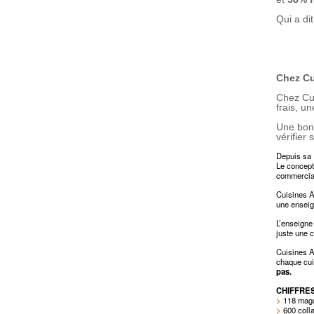
Qui a di
Chez Cu
Chez Cui
frais, u
Une bonn
vérifier
Depuis sa 
Le concept
commercial
Cuisines A
une enseig
L’enseigne
juste une c
Cuisines Av
chaque cui
pas.
CHIFFRE
>
118 mag
>
600 coll