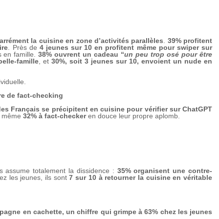
rrément la cuisine en zone d’activités parallèles
.
39% profitent
ire
. Près de
4 jeunes sur 10 en profitent même pour swiper sur
s en famille.
38% ouvrent un cadeau “
un peu trop osé pour être
elle-famille
, et
30%, soit 3 jeunes sur 10, envoient un nude en
viduelle.
tre de fact-checking
es Français se précipitent en cuisine pour vérifier sur ChatGPT
ont même
32% à fact-checker
en douce leur propre aplomb.
es assume totalement la dissidence :
35% organisent une contre-
ez les jeunes, ils sont
7 sur 10 à retourner la cuisine en véritable
agne en cachette, un chiffre qui grimpe à 63% chez les jeunes