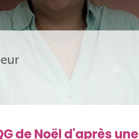
eur
i QG de Noël d'après un