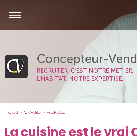
Concepteur-Vend
RECRUTER, C’EST NOTRE MÉTIER.
L’HABITAT, NOTRE EXPERTISE.
Accueil
Actu'Habitat
Actu'Habitat
La cuisine est le vra