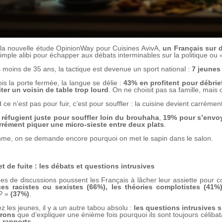
la nouvelle étude OpinionWay pour Cuisines AvivA,
un Français sur 
 simple alibi pour échapper aux débats interminables sur la politique ou
 moins de 35 ans, la tactique est devenue un sport national :
7 jeunes
ois la porte fermée, la langue se délie :
43% en profitent pour débrie
ter un voisin de table trop lourd
. On ne choisit pas sa famille, mais o
 ce n’est pas pour fuir, c’est pour souffler : la cuisine devient carréme
 réfugient juste pour souffler loin du brouhaha
,
19% pour s’envoy
rrément piquer une micro-sieste entre deux plats
.
hme, on se demande encore pourquoi on met le sapin dans le salon.
t de fuite : les débats et questions intrusives
pes de discussions poussent les Français à lâcher leur assiette pour cou
es racistes ou sexistes (66%), les théories complotistes (41
?
»
(37%)
.
z les jeunes, il y a un autre tabou absolu :
les questions intrusives s
rrons
que d’expliquer une énième fois pourquoi ils sont toujours célibat
s rapports
.