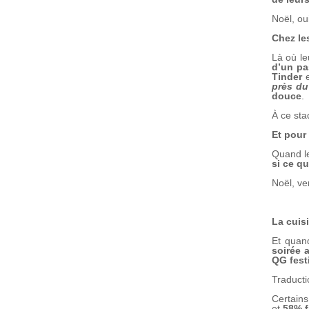
Noël, ou
Chez le
Là où le
d’un pa
Tinder
e
près du
douce
.
À ce sta
Et pour 
Quand le
si ce qu
Noël, ver
La cuis
Et quand
soirée 
QG festi
Traducti
Certains
et
58% f