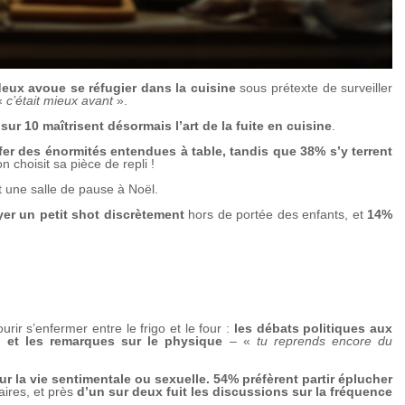
deux
avoue se réfugier dans la cuisine
sous prétexte de surveiller
 «
c’était mieux avant
».
 sur 10 maîtrisent désormais
l’art de la fuite en cuisine
.
fer des énormités entendues à table, tandis que 38% s’y terrent
n choisit sa pièce de repli !
nt une salle de pause à Noël.
er un petit shot discrètement
hors de portée des enfants, et
14%
rir s’enfermer entre le frigo et le four :
les débats politiques aux
%) et les remarques sur le physique
– «
tu reprends encore du
ur la vie sentimentale ou sexuelle. 54% préfèrent partir éplucher
aires, et près
d’un sur deux fuit les discussions sur la fréquence