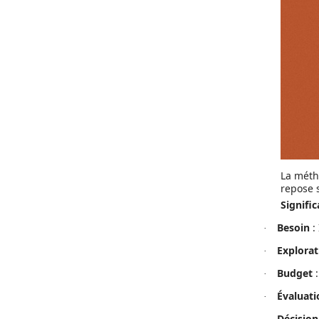
La méth
repose s
Signifi
Besoin
: 
·
Explorat
·
Budget
:
·
Évaluati
·
Décision