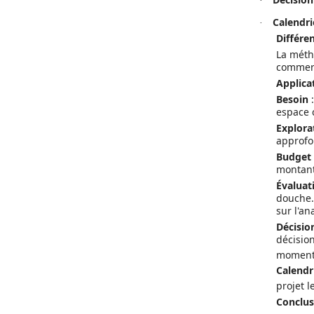
·
Calendri
·
Différe
La méth
commerc
Applica
Besoin
:
espace 
Explora
approfon
Budget
montant 
Évaluat
douche.
sur l'an
Décisio
décision
moment 
Calendr
projet 
Conclus