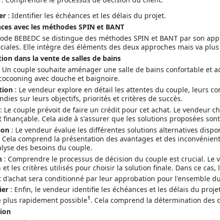
er
: Identifier les échéances et les délais du projet.
nces avec les méthodes SPIN et BANT
ode BEBEDC se distingue des méthodes SPIN et BANT par son approc
iales. Elle intègre des éléments des deux approches mais va plus l
tion dans la vente de salles de bains
 Un couple souhaite aménager une salle de bains confortable et ada
cocooning avec douche et baignoire.
tion
: Le vendeur explore en détail les attentes du couple, leurs con
dies sur leurs objectifs, priorités et critères de succès.
: Le couple prévoit de faire un crédit pour cet achat. Le vendeur c
finançable. Cela aide à s'assurer que les solutions proposées sont 
ion
: Le vendeur évalue les différentes solutions alternatives disp
 Cela comprend la présentation des avantages et des inconvénien
alyse des besoins du couple.
n
: Comprendre le processus de décision du couple est crucial. Le v
 et les critères utilisés pour choisir la solution finale. Dans ce cas,
d'achat sera conditionné par leur approbation pour l'ensemble du
ier
: Enfin, le vendeur identifie les échéances et les délais du proje
1
le plus rapidement possible
. Cela comprend la détermination des da
ion