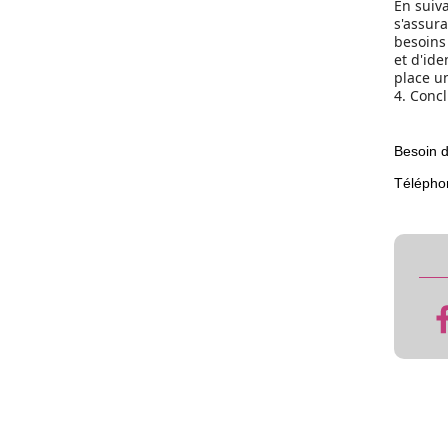
En suiv
s'assur
besoins 
et d'ide
place un
4. Concl
Besoin d
Télépho