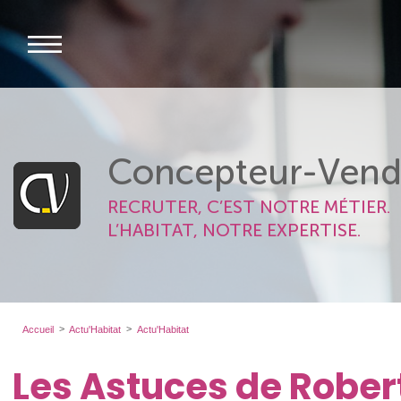
Concepteur-Vend
RECRUTER, C’EST NOTRE MÉTIER.
L’HABITAT, NOTRE EXPERTISE.
Accueil
Actu'Habitat
Actu'Habitat
Les Astuces de Rober