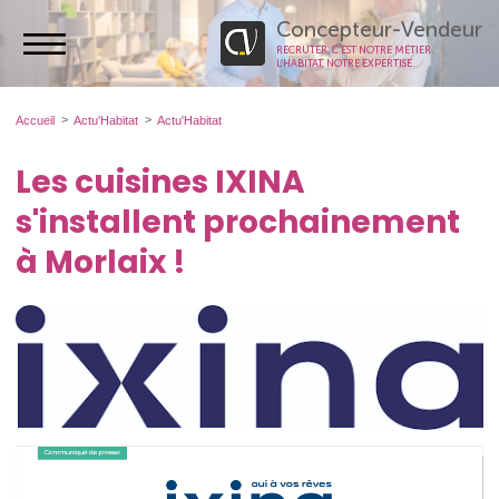
Concepteur-Vendeur
RECRUTER, C’EST NOTRE MÉTIER.
L’HABITAT, NOTRE EXPERTISE.
Accueil
Actu'Habitat
Actu'Habitat
Les cuisines IXINA
s'installent prochainement
à Morlaix !