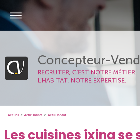
Concepteur-Vend
RECRUTER, C’EST NOTRE MÉTIER.
L’HABITAT, NOTRE EXPERTISE.
Accueil
Actu'Habitat
Actu'Habitat
Les cuisines ixina se 