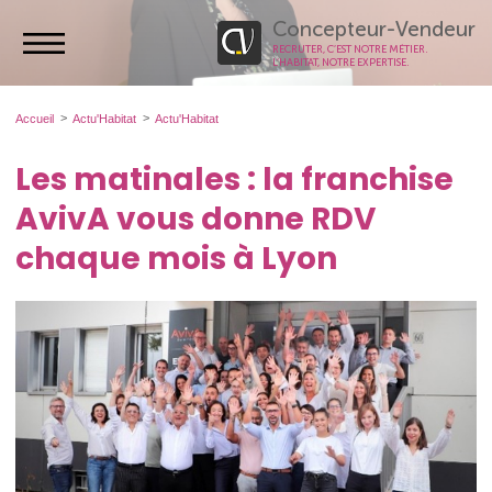
Concepteur-Vendeur
RECRUTER, C’EST NOTRE MÉTIER.
L’HABITAT, NOTRE EXPERTISE.
Accueil
Actu'Habitat
Actu'Habitat
Les matinales : la franchise
AvivA vous donne RDV
chaque mois à Lyon