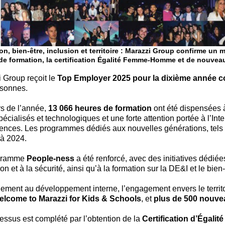
on, bien-être, inclusion et territoire : Marazzi Group confirme u
de formation, la certification Égalité Femme-Homme et de nouvea
 Group reçoit le
Top Employer 2025 pour la dixième année c
rsonnes.
s de l’année,
13 066 heures de formation
ont été dispensées
pécialisés et technologiques et une forte attention portée à l’Inte
nces. Les programmes dédiés aux nouvelles générations, tels 
 à 2024.
gramme
People-ness
a été renforcé, avec des initiatives dédiée
ion et à la sécurité, ainsi qu’à la formation sur la DE&I et le bien-
lement au développement interne, l’engagement envers le territoi
elcome to Marazzi for Kids & Schools
, et
plus de 500 nouve
essus est complété par l’obtention de la
Certification d’Égalit