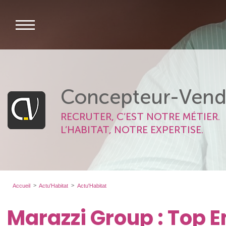
Concepteur-Vend
RECRUTER, C’EST NOTRE MÉTIER.
L’HABITAT, NOTRE EXPERTISE.
Accueil
Actu'Habitat
Actu'Habitat
Marazzi Group : Top 