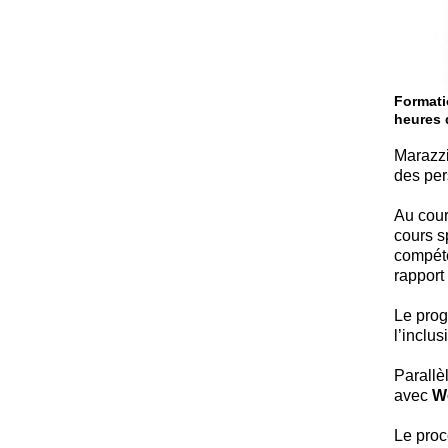
Formati
heures 
Marazzi
des pe
Au cour
cours s
compéte
rapport
Le pro
l’inclus
Parallè
avec
W
Le proc