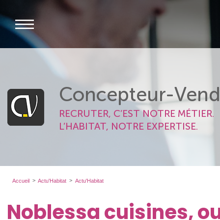
Concepteur-Vend
RECRUTER, C’EST NOTRE MÉTIER.
L’HABITAT, NOTRE EXPERTISE.
Accueil
Actu'Habitat
Actu'Habitat
Noblessa cuisines, 