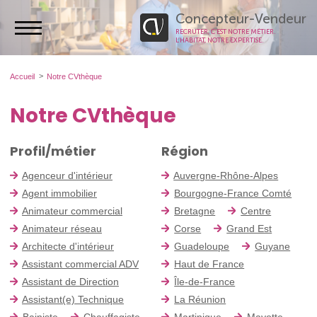
Concepteur-Vendeur
RECRUTER, C’EST NOTRE MÉTIER.
L’HABITAT, NOTRE EXPERTISE.
Accueil
Notre CVthèque
Notre CVthèque
Profil/métier
Région
Agenceur d'intérieur
Auvergne-Rhône-Alpes
Agent immobilier
Bourgogne-France Comté
Animateur commercial
Bretagne
Centre
Animateur réseau
Corse
Grand Est
Architecte d'intérieur
Guadeloupe
Guyane
Assistant commercial ADV
Haut de France
Assistant de Direction
Île-de-France
Assistant(e) Technique
La Réunion
Bainiste
Chauffagiste
Martinique
Mayotte