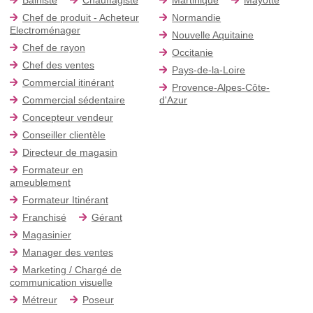
Chef de produit - Acheteur
Normandie
Electroménager
Nouvelle Aquitaine
Chef de rayon
Occitanie
Chef des ventes
Pays-de-la-Loire
Commercial itinérant
Provence-Alpes-Côte-
Commercial sédentaire
d'Azur
Concepteur vendeur
Conseiller clientèle
Directeur de magasin
Formateur en
ameublement
Formateur Itinérant
Franchisé
Gérant
Magasinier
Manager des ventes
Marketing / Chargé de
communication visuelle
Métreur
Poseur