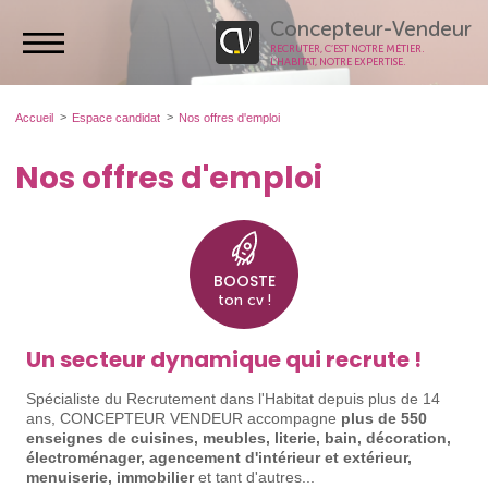
Concepteur-Vendeur
RECRUTER, C’EST NOTRE MÉTIER.
L’HABITAT, NOTRE EXPERTISE.
Accueil
Espace candidat
Nos offres d'emploi
Nos offres d'emploi
BOOSTE
ton cv !
Un secteur dynamique qui recrute !
Spécialiste du Recrutement dans l'Habitat depuis plus de 14
ans, CONCEPTEUR VENDEUR accompagne
plus de 550
enseignes de cuisines, meubles, literie, bain, décoration,
électroménager, agencement d'intérieur et extérieur,
menuiserie, immobilier
et tant d'autres...