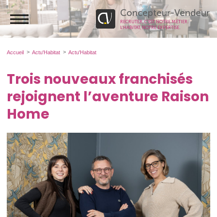
Concepteur-Vendeur
RECRUTER, C’EST NOTRE MÉTIER.
L’HABITAT, NOTRE EXPERTISE.
Accueil
Actu'Habitat
Actu'Habitat
Trois nouveaux franchisés
rejoignent l’aventure Raison
Home