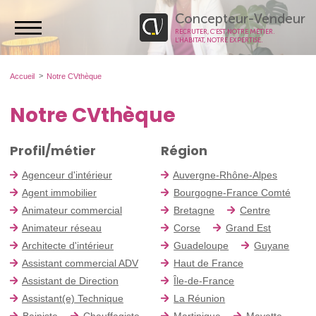
Concepteur-Vendeur
RECRUTER, C’EST NOTRE MÉTIER.
L’HABITAT, NOTRE EXPERTISE.
Accueil
Notre CVthèque
Notre CVthèque
Profil/métier
Région
Agenceur d'intérieur
Auvergne-Rhône-Alpes
Agent immobilier
Bourgogne-France Comté
Animateur commercial
Bretagne
Centre
Animateur réseau
Corse
Grand Est
Architecte d'intérieur
Guadeloupe
Guyane
Assistant commercial ADV
Haut de France
Assistant de Direction
Île-de-France
Assistant(e) Technique
La Réunion
Bainiste
Chauffagiste
Martinique
Mayotte