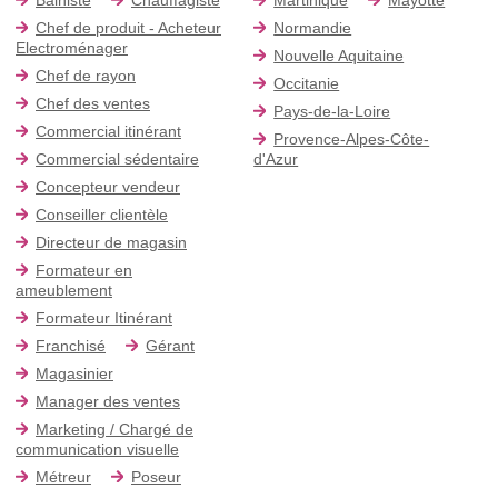
Chef de produit - Acheteur
Normandie
Electroménager
Nouvelle Aquitaine
Chef de rayon
Occitanie
Chef des ventes
Pays-de-la-Loire
Commercial itinérant
Provence-Alpes-Côte-
Commercial sédentaire
d'Azur
Concepteur vendeur
Conseiller clientèle
Directeur de magasin
Formateur en
ameublement
Formateur Itinérant
Franchisé
Gérant
Magasinier
Manager des ventes
Marketing / Chargé de
communication visuelle
Métreur
Poseur