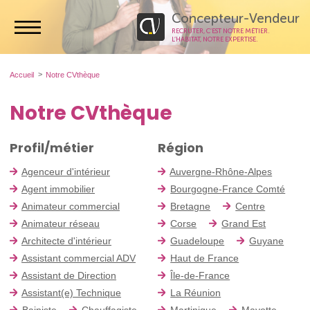
Concepteur-Vendeur
RECRUTER, C’EST NOTRE MÉTIER.
L’HABITAT, NOTRE EXPERTISE.
Accueil
Notre CVthèque
Notre CVthèque
Profil/métier
Région
Agenceur d'intérieur
Auvergne-Rhône-Alpes
Agent immobilier
Bourgogne-France Comté
Animateur commercial
Bretagne
Centre
Animateur réseau
Corse
Grand Est
Architecte d'intérieur
Guadeloupe
Guyane
Assistant commercial ADV
Haut de France
Assistant de Direction
Île-de-France
Assistant(e) Technique
La Réunion
Bainiste
Chauffagiste
Martinique
Mayotte