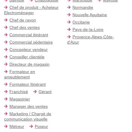
Chef de produit - Acheteur
Normandie
Electroménager
Nouvelle Aquitaine
Chef de rayon
Occitanie
Chef des ventes
Pays-de-la-Loire
Commercial itinérant
Provence-Alpes-Côte-
Commercial sédentaire
d'Azur
Concepteur vendeur
Conseiller clientèle
Directeur de magasin
Formateur en
ameublement
Formateur Itinérant
Franchisé
Gérant
Magasinier
Manager des ventes
Marketing / Chargé de
communication visuelle
Métreur
Poseur