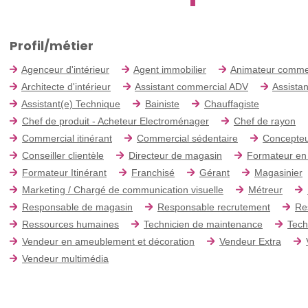
Profil/métier
Agenceur d'intérieur
Agent immobilier
Animateur comme
Architecte d'intérieur
Assistant commercial ADV
Assistan
Assistant(e) Technique
Bainiste
Chauffagiste
Chef de produit - Acheteur Electroménager
Chef de rayon
Commercial itinérant
Commercial sédentaire
Concepteu
Conseiller clientèle
Directeur de magasin
Formateur en
Formateur Itinérant
Franchisé
Gérant
Magasinier
Marketing / Chargé de communication visuelle
Métreur
Responsable de magasin
Responsable recrutement
Re
Ressources humaines
Technicien de maintenance
Tech
Vendeur en ameublement et décoration
Vendeur Extra
Vendeur multimédia