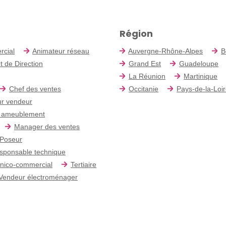
Région
rcial
Animateur réseau
Auvergne-Rhône-Alpes
B
t de Direction
Grand Est
Guadeloupe
La Réunion
Martinique
Chef des ventes
Occitanie
Pays-de-la-Loi
r vendeur
 ameublement
Manager des ventes
Poseur
sponsable technique
nico-commercial
Tertiaire
Vendeur électroménager