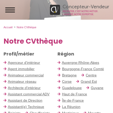
Concepteur-Vendeur
RECRUTER, C’EST NOTRE MÉTIER.
L’HABITAT, NOTRE EXPERTISE.
Accueil
Notre CVthèque
Notre CVthèque
Profil/métier
Région
Agenceur d'intérieur
Auvergne-Rhône-Alpes
Agent immobilier
Bourgogne-France Comté
Animateur commercial
Bretagne
Centre
Animateur réseau
Corse
Grand Est
Architecte d'intérieur
Guadeloupe
Guyane
Assistant commercial ADV
Haut de France
Assistant de Direction
Île-de-France
Assistant(e) Technique
La Réunion
Bainiste
Chauffagiste
Martinique
Mayotte