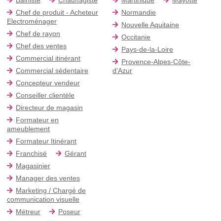
Chef de produit - Acheteur
Normandie
Electroménager
Nouvelle Aquitaine
Chef de rayon
Occitanie
Chef des ventes
Pays-de-la-Loire
Commercial itinérant
Provence-Alpes-Côte-
Commercial sédentaire
d'Azur
Concepteur vendeur
Conseiller clientèle
Directeur de magasin
Formateur en
ameublement
Formateur Itinérant
Franchisé
Gérant
Magasinier
Manager des ventes
Marketing / Chargé de
communication visuelle
Métreur
Poseur